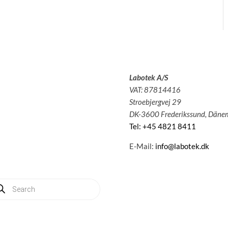
Labotek A/S
olutions
3
VAT: 87814416
pplications
3
Stroebjergvej 29
ervice
3
DK-3600 Frederikssund, Däne
bout us
3
Tel: +45 4821 8411
News
3
ontact
3
E-Mail:
info@labotek.dk
y account
dukte
hen