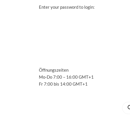
Enter your password to login:
S
A
S
A
Öffnungszeiten
Mo-Do 7:00 – 16:00 GMT+1
C
Fr 7:00 bis 14:00 GMT+1
M
Pro
suc