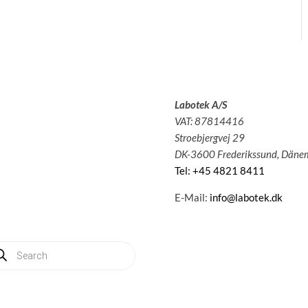
Labotek A/S
olutions
3
VAT: 87814416
pplications
3
Stroebjergvej 29
ervice
3
DK-3600 Frederikssund, Däne
bout us
3
Tel: +45 4821 8411
News
3
ontact
3
E-Mail:
info@labotek.dk
y account
dukte
hen