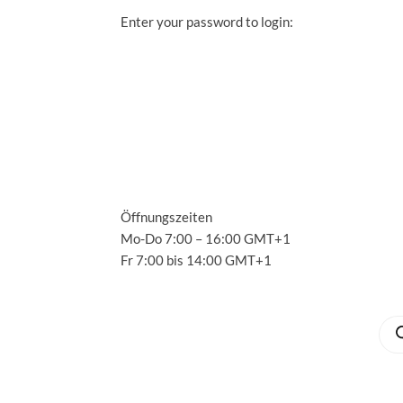
Enter your password to login:
S
A
S
A
Öffnungszeiten
Mo-Do 7:00 – 16:00 GMT+1
C
Fr 7:00 bis 14:00 GMT+1
M
Pro
suc